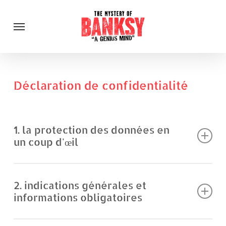
Skip
Menu
to
main
content
Déclaration de confidentialité
1. la protection des données en
un coup d'œil
Remarques générales
2. indications générales et
Les indications suivantes donnent un aperçu simple de ce
informations obligatoires
qui se passe avec vos données personnelles lorsque vous
visitez notre site web. Les données personnelles sont toutes
Protection des données